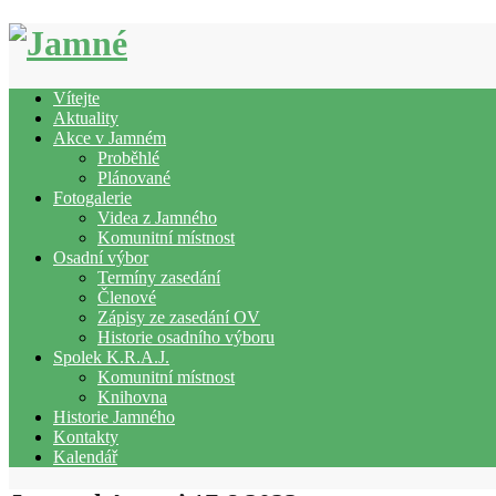
Vítejte
Aktuality
Akce v Jamném
Proběhlé
Plánované
Fotogalerie
Videa z Jamného
Komunitní místnost
Osadní výbor
Termíny zasedání
Členové
Zápisy ze zasedání OV
Historie osadního výboru
Spolek K.R.A.J.
Komunitní místnost
Knihovna
Historie Jamného
Kontakty
Kalendář