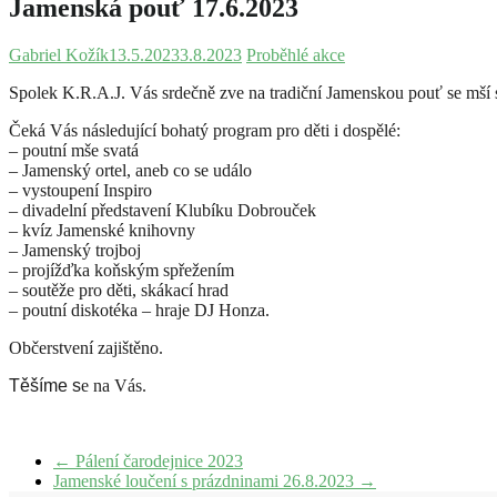
Jamenská pouť 17.6.2023
Gabriel Kožík
13.5.2023
3.8.2023
Proběhlé akce
Spolek K.R.A.J. Vás srdečně zve na tradiční Jamenskou pouť se mší sv
Čeká Vás následující bohatý program pro děti i dospělé:
– poutní mše svatá
– Jamenský ortel, aneb co se událo
– vystoupení Inspiro
– divadelní představení Klubíku Dobrouček
– kvíz Jamenské knihovny
– Jamenský trojboj
– projížďka koňským spřežením
– soutěže pro děti, skákací hrad
– poutní diskotéka – hraje DJ Honza.
Občerstvení zajištěno.
Těšíme s
e na Vás.
←
Pálení čarodejnice 2023
Jamenské loučení s prázdninami 26.8.2023
→